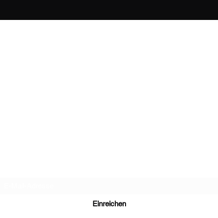
ld Treasure Berli
Newsletter
Einreichen