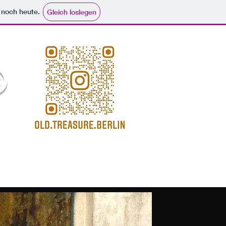
e noch heute.
Gleich loslegen
©
oldtreasureberlin@gmail.com